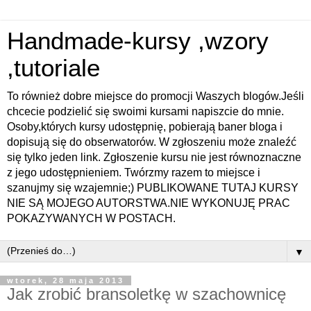
Handmade-kursy ,wzory
,tutoriale
To również dobre miejsce do promocji Waszych blogów.Jeśli
chcecie podzielić się swoimi kursami napiszcie do mnie.
Osoby,których kursy udostępnię, pobierają baner bloga i
dopisują się do obserwatorów. W zgłoszeniu może znaleźć
się tylko jeden link. Zgłoszenie kursu nie jest równoznaczne
z jego udostępnieniem. Twórzmy razem to miejsce i
szanujmy się wzajemnie;) PUBLIKOWANE TUTAJ KURSY
NIE SĄ MOJEGO AUTORSTWA.NIE WYKONUJĘ PRAC
POKAZYWANYCH W POSTACH.
▼
wtorek, 28 maja 2013
Jak zrobić bransoletkę w szachownicę